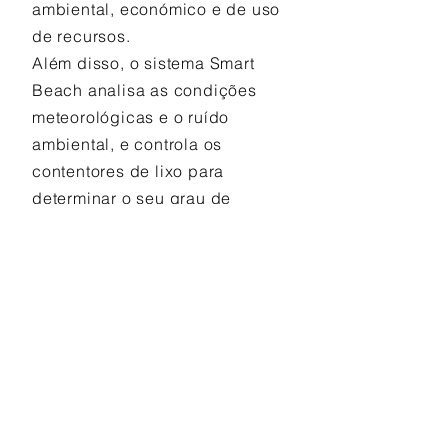
ambiental, económico e de uso
de recursos.
Além disso, o sistema Smart
Beach analisa as condições
meteorológicas e o ruído
ambiental, e controla os
contentores de lixo para
determinar o seu grau de
enchimento. Também monitoriza
o consumo de água nos
chuveiros, os quais podem ser
geridos de maneira remota,
permitindo abri-los e fechá-los
conforme seja necessário.
Estes exemplos refletem um
enfoque inovador na gestão