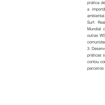
prática d
a import
ambiental
Surf: Re
Mundial 
outras WS
comunidad
3. Desenv
práticas 
contou co
parceiros