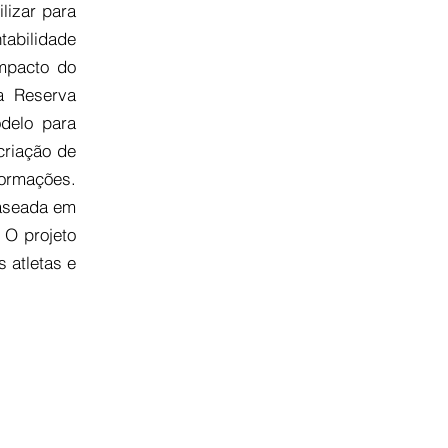
lizar para
abilidade
Impacto do
a Reserva
delo para
criação de
formações.
baseada em
 O projeto
 atletas e