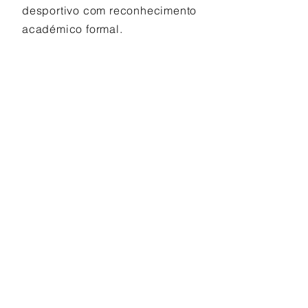
desportivo com reconhecimento
académico formal.
VOLTAR
INDÚSTRIA
SURF CARE
EVENTOS
LIDERANÇA 2026