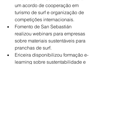
um acordo de cooperação em 
turismo de surf e organização de 
competições internacionais.
Fomento de San Sebastián 
realizou webinars para empresas 
sobre materiais sustentáveis para 
pranchas de surf.
Ericeira disponibilizou formação e-
learning sobre sustentabilidade e 
surf responsável.
Próximas Reuniões
Foram apresentadas e aprovadas as 
seguintes candidaturas para futuras 
reuniões anuais:
2022: Salinas (Equador)
2023: Viana do Castelo (Portugal)
2024: Arica (Chile)