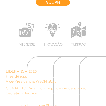
VOLTAR
INTERESSE
INOVAÇÃO
TURISMO
LIDERANÇA 2026
Presidência:
Ericeira – Portugal
Vice-Presidência WSCN 2025:
Bahia de Banderas – Méxic
CONTACTO Para iniciar o processo de adesão:
Secretaria Técnica:
Unidade de Turismo – Câmara Municip
worldsurfcities@gmail.com