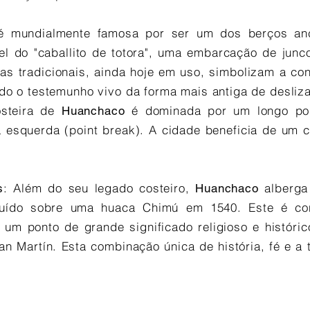
é mundialmente famosa por ser um dos berços an
vel do "caballito de totora", uma embarcação de junc
as tradicionais, ainda hoje em uso, simbolizam a con
o o testemunho vivo da forma mais antiga de desliza
osteira de
é dominada por um longo pon
Huanchaco
a esquerda (point break). A cidade beneficia de um c
: Além do seu legado costeiro,
alberga
s
Huanchaco
ruído sobre uma huaca Chimú em 1540. Este é con
 um ponto de grande significado religioso e históri
an Martín. Esta combinação única de história, fé e a