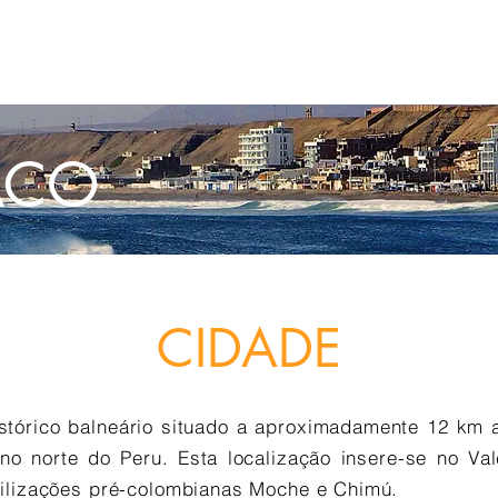
OS
CIDADES
AGENDA
EMBAIXADORES
PARCEIROS
OL
ACO
CIDADE
tórico balneário situado a aproximadamente 12 km a n
no norte do Peru. Esta localização insere-se no V
vilizações pré-colombianas Moche e Chimú.