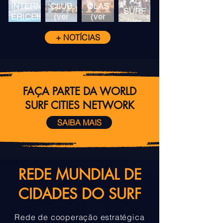
AL
INTERNACIONAL
CLUB
OLAS
SURF
ERICEIRA
(ver
(ver
(ver
(ver
más)
más)
más)
más)
+ NOTÍCIAS
FAÇA PARTE DA WORLD
SURF CITIES NETWORK
SAIBA MAIS
REDE MUNDIAL DE
CIDADES DO SURF
Rede de cooperação estratégica