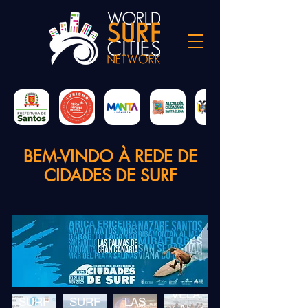
BEM-VINDO À REDE DE
CIDADES DE SURF
MEDICINA
DE LA
DEL
VIANA
SALVA
VELA
SURF
SURF
LAS