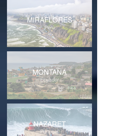
MIRAFLORES
Perú
MONTAÑA
Ecuador
NAZARET
Portugal