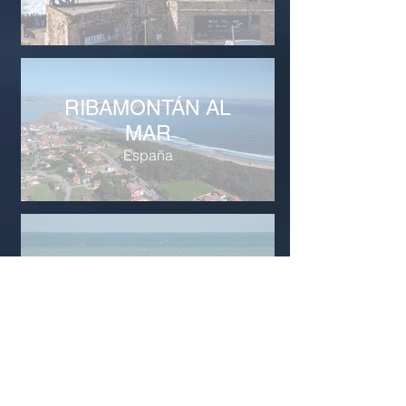
RIBAMONTÁN AL
MAR
España
SALINAS
Ecuador