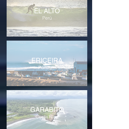
EL ALTO
Perú
ERICEIRA
Portugal
GARABITO
Costa Rica