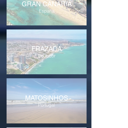
GRAN CANARIA
España
FRAZADA
Ecuador
MATOSINHOS
Portugal