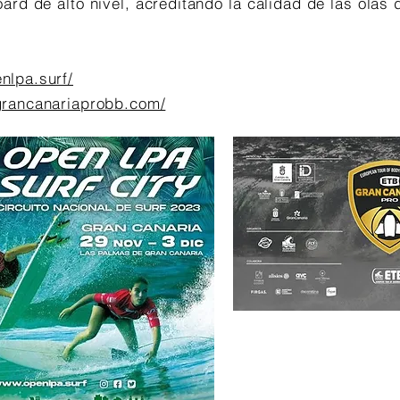
rd de alto nivel, acreditando la calidad de las olas 
nlpa.surf/
/grancanariaprobb.com/