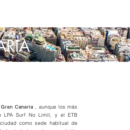
AL MEETINGS
NOTICIAS
PROJETOS
Outras (Item)
ARIA
, aunque los más
 Gran Canaria
n LPA Surf No Limit, y el ETB
 ciudad como sede habitual de