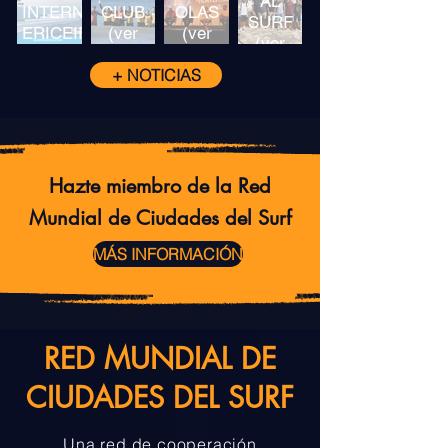
AL
INTERNACIONAL
CLUB
OLAS
SURF
ERICEIRA
(ver
(ver
(ver
(ver
más)
más)
más)
más)
+ NOTICIAS
Hazte miembro de la Red
Mundial de Ciudades del Surf
MÁS INFORMACIÓN
RED MUNDIAL DE
CIUDADES DEL SURF
Una red de cooperación