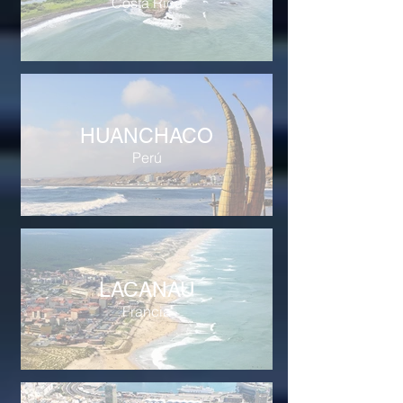
Costa Rica
HUANCHACO
Perú
LACANAU
Francia