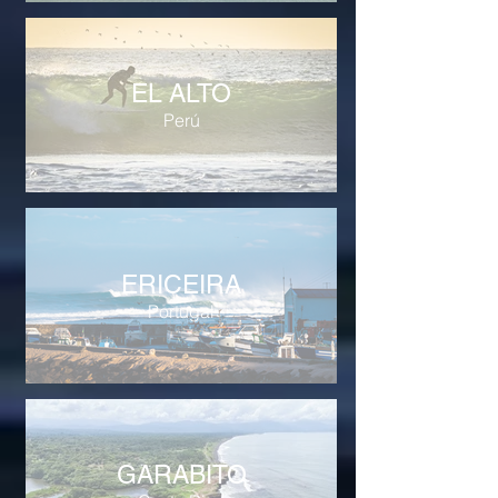
EL ALTO
Perú
ERICEIRA
Portugal
GARABITO