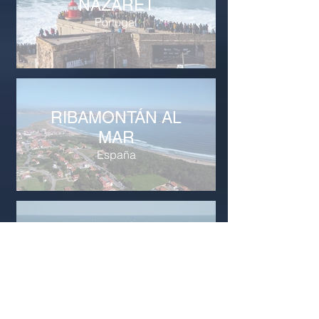
NAZARET
Portugal
RIBAMONTÁN AL
MAR
España
SALINAS
Ecuador