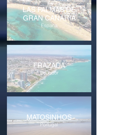
LAS PALMAS DE
GRAN CANARIA
España
FRAZADA
Ecuador
MATOSINHOS
Portugal