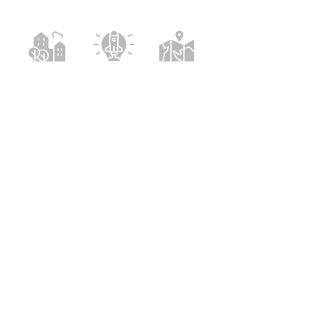
CIUDAD
INNOVACIÓN
TURISMO
Presidencia WSCN 2025:
Las Palmas
de Gran Canaria – España
Vicepresidencia WSCN 2025:
Ericeira
– Portugal
Secretaría Técnica:
Unidad Técnica
Ciudad de Mar
acaballe@laspalmasgc.es