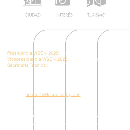
CIUDAD
INTERÉS
TURISMO
Presidencia WSCN 2025:
Las Palmas de Gran Canaria – 
Vicepresidencia WSCN 2025:
Ericeira – Portugal
Secretaría Técnica:
Unidad Técnica Ciudad de Mar
acaballe@laspalmasgc.es
Política de cookies
política de privacidad
Términos y condicio
25 World Surf Cities Network. Todos los derechos reservados.
Creado por